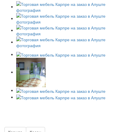
Каридо
Касан