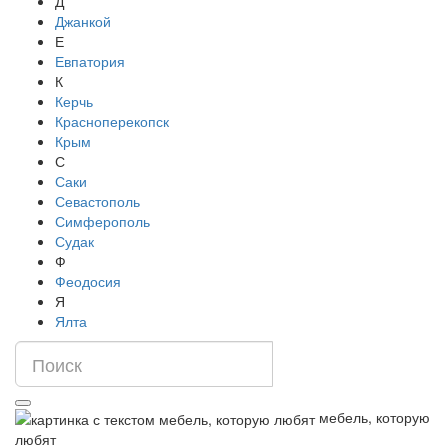
Д
Джанкой
Е
Евпатория
К
Керчь
Красноперекопск
Крым
С
Саки
Севастополь
Симферополь
Судак
Ф
Феодосия
Я
Ялта
мебель, которую
любят