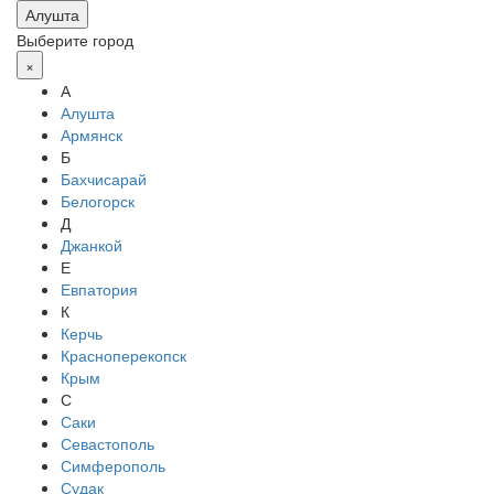
Алушта
Выберите город
×
А
Алушта
Армянск
Б
Бахчисарай
Белогорск
Д
Джанкой
Е
Евпатория
К
Керчь
Красноперекопск
Крым
С
Саки
Севастополь
Симферополь
Судак