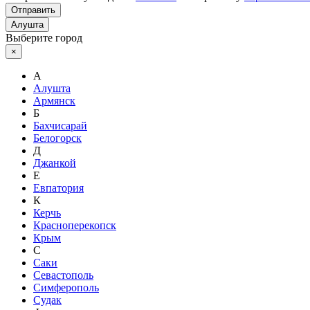
Отправить
Алушта
Выберите город
×
А
Алушта
Армянск
Б
Бахчисарай
Белогорск
Д
Джанкой
Е
Евпатория
К
Керчь
Красноперекопск
Крым
С
Саки
Севастополь
Симферополь
Судак