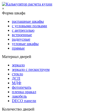
×
Форма шкафа
распашные шкафы
с угловыми полками
с антресолью
встроенные
радиусные
угловые шкафы
прямые
Материал дверей
зеркало
зеркало с пескоструем
стекло
ДСП
МДФ
фотопечать
пленка оракал
лакобель
DECO панели
Количество дверей