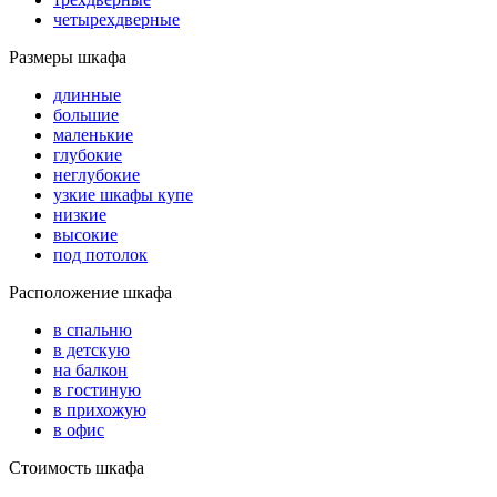
четырехдверные
Размеры шкафа
длинные
большие
маленькие
глубокие
неглубокие
узкие шкафы купе
низкие
высокие
под потолок
Расположение шкафа
в спальню
в детскую
на балкон
в гостиную
в прихожую
в офис
Стоимость шкафа