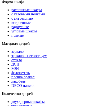
Форма шкафа
распашные шкафы
с угловыми полками
с антресолью
встроенные
радиусные
угловые шкафы
прямые
Материал дверей
зеркало
зеркало с пескоструем
стекло
ДСП
МДФ
фотопечать
пленка оракал
лакобель
DECO панели
Количество дверей
двухдверные шкафы
трехдверные