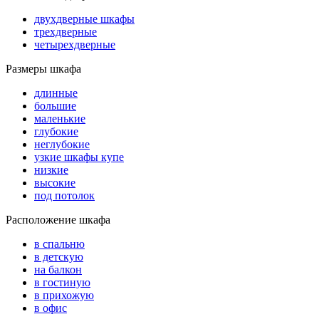
двухдверные шкафы
трехдверные
четырехдверные
Размеры шкафа
длинные
большие
маленькие
глубокие
неглубокие
узкие шкафы купе
низкие
высокие
под потолок
Расположение шкафа
в спальню
в детскую
на балкон
в гостиную
в прихожую
в офис