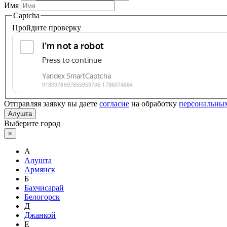
Имя
Captcha
Пройдите проверку
Отправляя заявку вы даете
согласие
на обработку
персональны
Алушта
Выберите город
×
А
Алушта
Армянск
Б
Бахчисарай
Белогорск
Д
Джанкой
Е