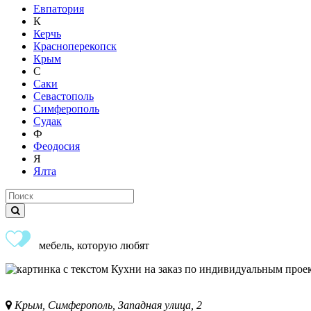
Евпатория
К
Керчь
Красноперекопск
Крым
С
Саки
Севастополь
Симферополь
Судак
Ф
Феодосия
Я
Ялта
мебель, которую любят
Крым, Симферополь, Западная улица, 2