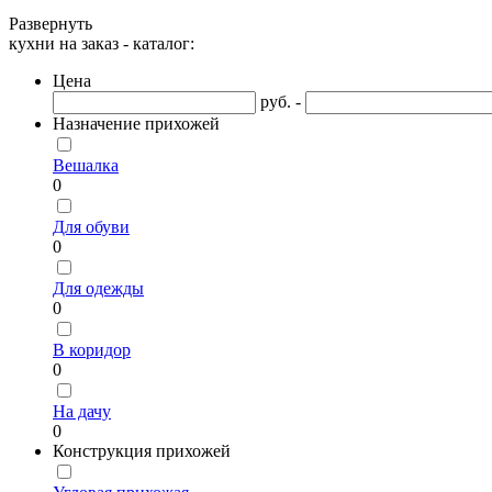
Развернуть
кухни на заказ - каталог:
Цена
руб. -
Назначение прихожей
Вешалка
0
Для обуви
0
Для одежды
0
В коридор
0
На дачу
0
Конструкция прихожей