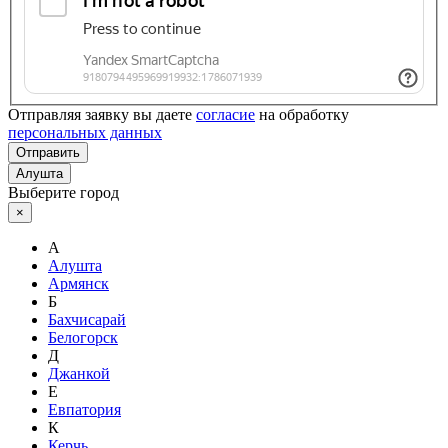
Отправляя заявку вы даете
согласие
на обработку
персональных данных
Отправить
Алушта
Выберите город
×
А
Алушта
Армянск
Б
Бахчисарай
Белогорск
Д
Джанкой
Е
Евпатория
К
Керчь